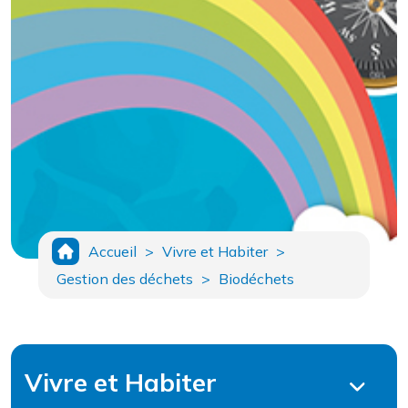
Accueil
>
Vivre et Habiter
>
Gestion des déchets
>
Biodéchets
Vivre et Habiter