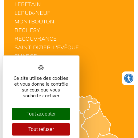
LEBETAIN
LEPUIX-NEUF
MONTBOUTON
RECHESY
RECOUVRANCE
SAINT-DIZIER-L'EVÊQUE
SUARCE
THIANCOURT
VELLESCOT
Ce site utilise des cookies
VILLARS-LE-SEC
et vous donne le contrôle
sur ceux que vous
souhaitez activer
Tout accepter
Tout refuser