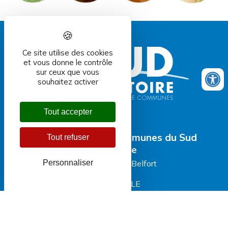
Ce site utilise des cookies
et vous donne le contrôle
sur ceux que vous
souhaitez activer
Tout accepter
Communauté de Communes du Sud
Tout refuser
Territoire
Personnaliser
28 Faubourg de Belfort
BP 106
90100 DELLE
NOUS CONTACTER