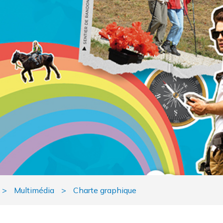
Habitat
GEMAPI
Police Municipale
Intercommunale
Accueil des gens du
voyage
Santé
Mobilité
Plan climat
>
Multimédia
>
Charte graphique