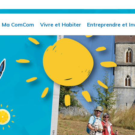
Ma ComCom
Vivre et Habiter
Entreprendre et In
Compétences
Actualités
Requalification des
espaces dégradés
Élus
Facturation
Infrastructures
Les horaires des
Commerces et
intercommunales
services
services de proximité
SEM Sud développe
Organisation des
Gestion des déchets
services
Club des chefs
Eau potable
d'entreprises
Délibérations et PV
Assainissement
Publications
collectif / SPANC
officielles
Urbanisme
Marchés publics
Centre aquatique
intercommunal
Ecole de musique