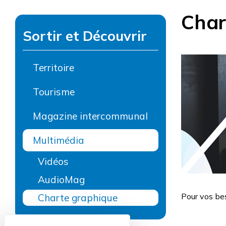
Char
Sortir et Découvrir
Territoire
Tourisme
Magazine intercommunal
Multimédia
Vidéos
AudioMag
Pour vos bes
Charte graphique