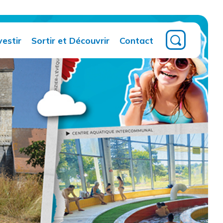
vestir
Sortir et Découvrir
Contact
Territoire
Tourisme
Magazine
intercommunal
ment
Multimédia