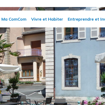
Ma ComCom
Vivre et Habiter
Entreprendre et In
Compétences
Actualités
Requalification des
espaces dégradés
Élus
Facturation
Infrastructures
Les horaires des
Commerces et
intercommunales
services
services de proximité
SEM Sud développe
Organisation des
Gestion des déchets
services
Club des chefs
Eau potable
d'entreprises
Délibérations et PV
Assainissement
Publications
collectif / SPANC
officielles
Urbanisme
Marchés publics
Centre aquatique
intercommunal
Ecole de musique