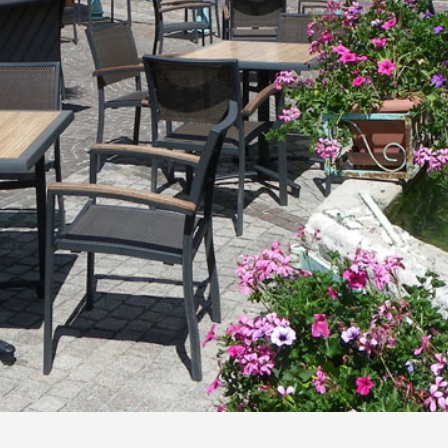
Habitat
GEMAPI
Police Municipale
Intercommunale
Accueil des gens du
voyage
Santé
Mobilité
Plan climat