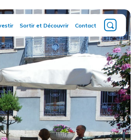
vestir
Sortir et Découvrir
Contact
Territoire
Tourisme
Magazine
intercommunal
ment
Multimédia