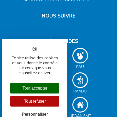
NOUS SUIVRE
ACCÈS RAPIDES
Ce site utilise des cookies
et vous donne le contrôle
DÉCHETS
EAU
sur ceux que vous
souhaitez activer
Tout accepter
ASSAINISSEMENT
RANDO
Tout refuser
Personnaliser
SERVICES
URBANISME