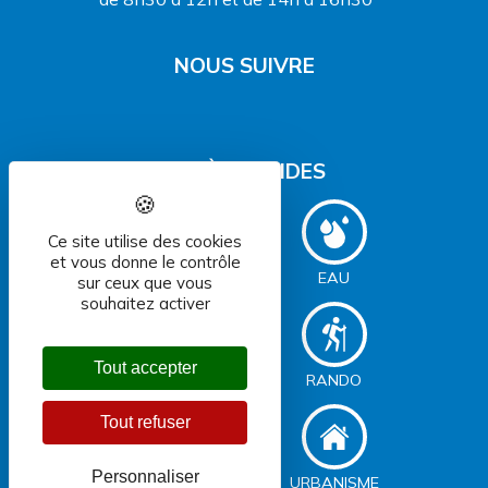
NOUS SUIVRE
ACCÈS RAPIDES
Ce site utilise des cookies
et vous donne le contrôle
DÉCHETS
EAU
sur ceux que vous
souhaitez activer
Tout accepter
ASSAINISSEMENT
RANDO
Tout refuser
Personnaliser
SERVICES
URBANISME