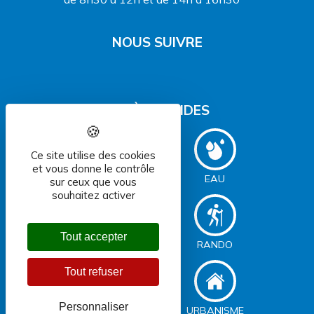
NOUS SUIVRE
ACCÈS RAPIDES
Ce site utilise des cookies
et vous donne le contrôle
DÉCHETS
EAU
sur ceux que vous
souhaitez activer
Tout accepter
ASSAINISSEMENT
RANDO
Tout refuser
Personnaliser
SERVICES
URBANISME