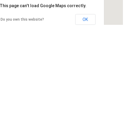
This page can't load Google Maps correctly.
OK
Do you own this website?
NOUS CONTACTER
Contact
03 84 56 26 07
Horaires