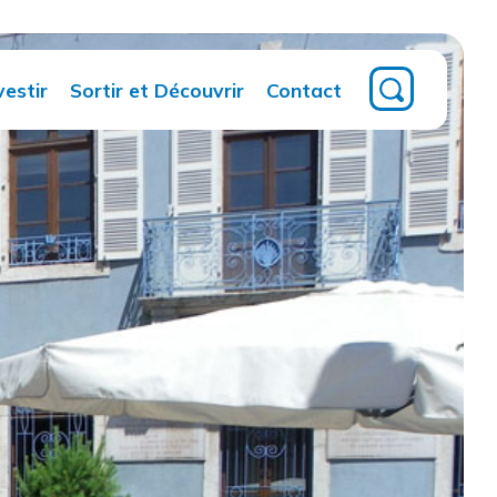
vestir
Sortir et Découvrir
Contact
Territoire
Tourisme
Magazine
intercommunal
ment
Multimédia