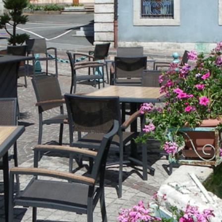
Habitat
GEMAPI
Police Municipale
Intercommunale
Accueil des gens du
voyage
Santé
Mobilité
Plan climat