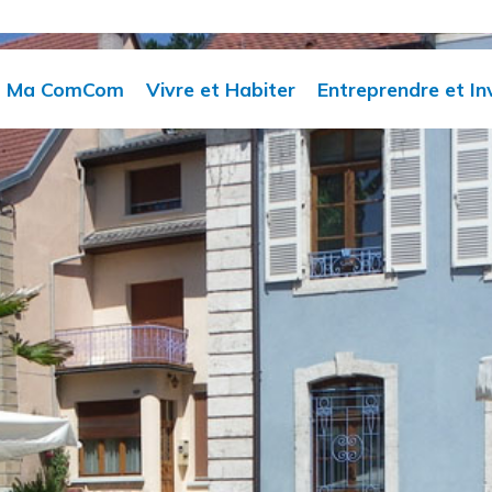
Ma ComCom
Vivre et Habiter
Entreprendre et In
Compétences
Actualités
Requalification des
espaces dégradés
Élus
Facturation
Infrastructures
Les horaires des
Commerces et
intercommunales
services
services de proximité
SEM Sud développe
Organisation des
Gestion des déchets
services
Club des chefs
Eau potable
d'entreprises
Délibérations et PV
Assainissement
Publications
collectif / SPANC
officielles
Urbanisme
Marchés publics
Centre aquatique
intercommunal
Ecole de musique