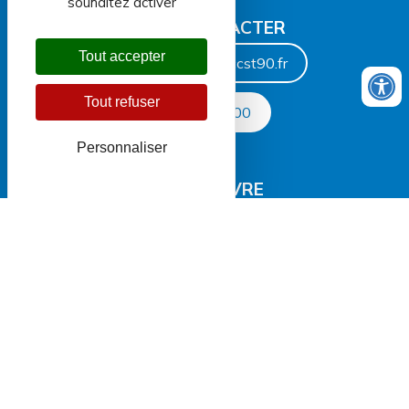
souhaitez activer
NOUS CONTACTER
Tout accepter
centreaquatique@ccst90.fr
Tout refuser
03 84 36 64 00
Personnaliser
NOUS SUIVRE
SITE DE LA CCST
2022- CC du Sud Territoire