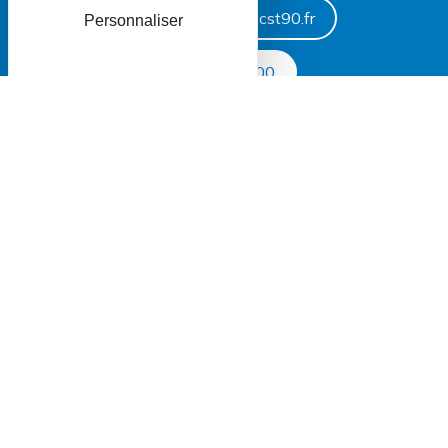
centreaquatique@ccst90.fr
Personnaliser
03 84 36 64 00
NOUS SUIVRE
SITE DE LA CCST
2022- CC du Sud Territoire
Plan du site
Contact
Mentions légales