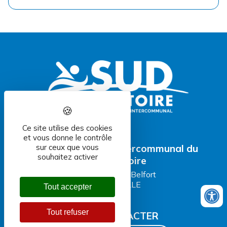
Ce site utilise des cookies
et vous donne le contrôle
Centre aquatique intercommunal du
sur ceux que vous
souhaitez activer
Sud Territoire
81 Faubourg de Belfort
90 100 DELLE
Tout accepter
Tout refuser
NOUS CONTACTER