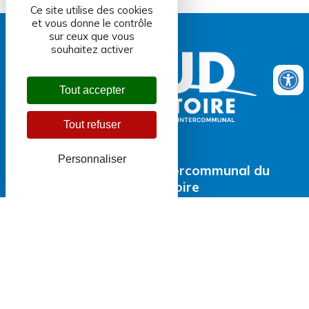
Ce site utilise des cookies
et vous donne le contrôle
sur ceux que vous
souhaitez activer
Tout accepter
Tout refuser
Personnaliser
Centre aquatique intercommunal du
Sud Territoire
81 Faubourg de Belfort
90 100 DELLE
NOUS CONTACTER
centreaquatique@ccst90.fr