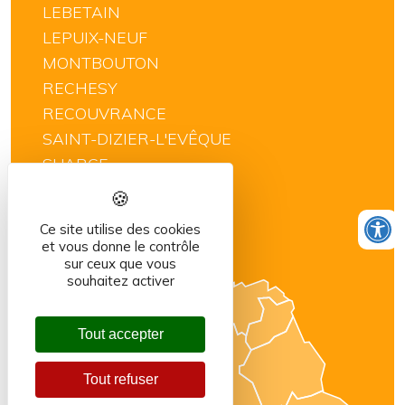
LEBETAIN
LEPUIX-NEUF
MONTBOUTON
RECHESY
RECOUVRANCE
SAINT-DIZIER-L'EVÊQUE
SUARCE
THIANCOURT
VELLESCOT
Ce site utilise des cookies
VILLARS-LE-SEC
et vous donne le contrôle
sur ceux que vous
souhaitez activer
Tout accepter
Tout refuser