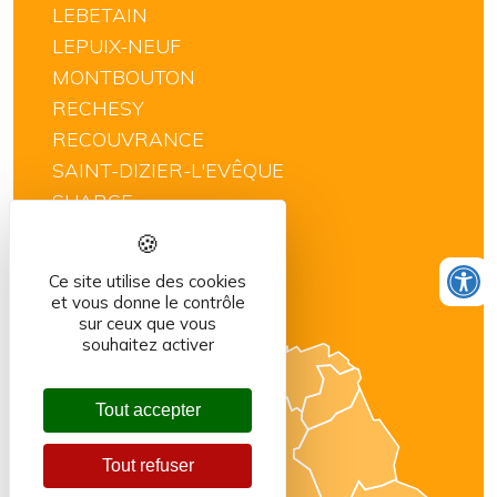
LEBETAIN
LEPUIX-NEUF
MONTBOUTON
RECHESY
RECOUVRANCE
SAINT-DIZIER-L'EVÊQUE
SUARCE
THIANCOURT
VELLESCOT
Ce site utilise des cookies
VILLARS-LE-SEC
et vous donne le contrôle
sur ceux que vous
souhaitez activer
Tout accepter
Tout refuser