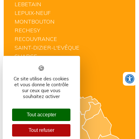
LEBETAIN
LEPUIX-NEUF
MONTBOUTON
RECHESY
RECOUVRANCE
SAINT-DIZIER-L'EVÊQUE
SUARCE
THIANCOURT
VELLESCOT
Ce site utilise des cookies
VILLARS-LE-SEC
et vous donne le contrôle
sur ceux que vous
souhaitez activer
Tout accepter
Tout refuser